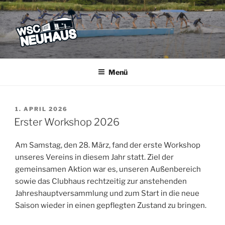
Zum
Inhalt
springen
WSC NEUHAUS
Der Verein mit dem Haus am See
Menü
VERÖFFENTLICHT
1. APRIL 2026
AM
Erster Workshop 2026
Am Samstag, den 28. März, fand der erste Workshop
unseres Vereins in diesem Jahr statt. Ziel der
gemeinsamen Aktion war es, unseren Außenbereich
sowie das Clubhaus rechtzeitig zur anstehenden
Jahreshauptversammlung und zum Start in die neue
Saison wieder in einen gepflegten Zustand zu bringen.