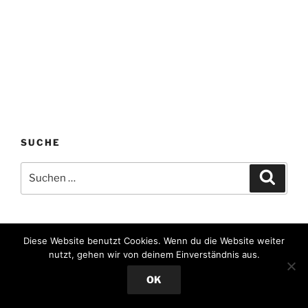
SUCHE
Suchen
Suche
nach:
HIER FINDEST DU UNS
Diese Website benutzt Cookies. Wenn du die Website weiter
nutzt, gehen wir von deinem Einverständnis aus.
WSC Neuhaus e.V.
Seestraße 64
OK
21785 Neuhaus (Oste)