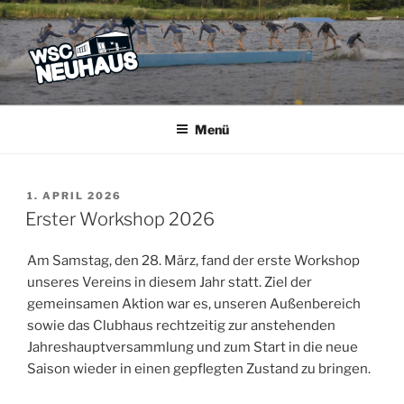
Zum
Inhalt
springen
WSC NEUHAUS
Der Verein mit dem Haus am See
Menü
VERÖFFENTLICHT
1. APRIL 2026
AM
Erster Workshop 2026
Am Samstag, den 28. März, fand der erste Workshop
unseres Vereins in diesem Jahr statt. Ziel der
gemeinsamen Aktion war es, unseren Außenbereich
sowie das Clubhaus rechtzeitig zur anstehenden
Jahreshauptversammlung und zum Start in die neue
Saison wieder in einen gepflegten Zustand zu bringen.