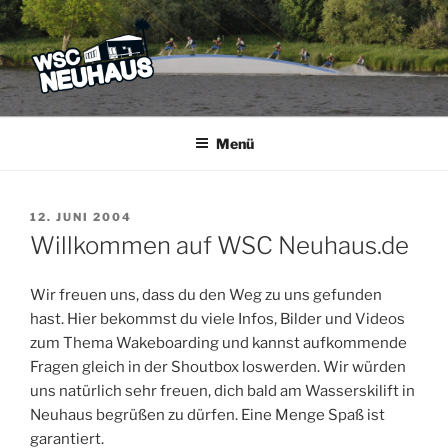
Zum
Inhalt
springen
WSC NEUHAUS
Der Verein mit dem Haus am See
Menü
VERÖFFENTLICHT
12. JUNI 2004
AM
Willkommen auf WSC Neuhaus.de
Wir freuen uns, dass du den Weg zu uns gefunden
hast. Hier bekommst du viele Infos, Bilder und Videos
zum Thema Wakeboarding und kannst aufkommende
Fragen gleich in der Shoutbox loswerden. Wir würden
uns natürlich sehr freuen, dich bald am Wasserskilift in
Neuhaus begrüßen zu dürfen. Eine Menge Spaß ist
garantiert.