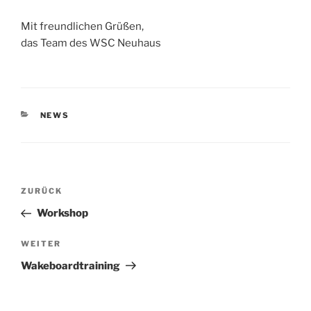
Mit freundlichen Grüßen,
das Team des WSC Neuhaus
KATEGORIEN
NEWS
Beitragsnavigation
Vorheriger
ZURÜCK
Beitrag
Workshop
Nächster
WEITER
Beitrag
Wakeboardtraining