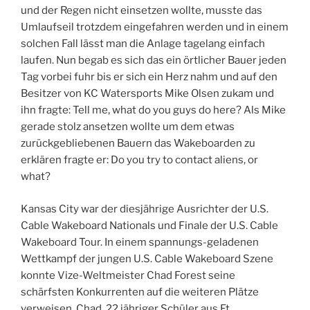
und der Regen nicht einsetzen wollte, musste das
Umlaufseil trotzdem eingefahren werden und in einem
solchen Fall lässt man die Anlage tagelang einfach
laufen. Nun begab es sich das ein örtlicher Bauer jeden
Tag vorbei fuhr bis er sich ein Herz nahm und auf den
Besitzer von KC Watersports Mike Olsen zukam und
ihn fragte: Tell me, what do you guys do here? Als Mike
gerade stolz ansetzen wollte um dem etwas
zurückgebliebenen Bauern das Wakeboarden zu
erklären fragte er: Do you try to contact aliens, or
what?
Kansas City war der diesjährige Ausrichter der U.S.
Cable Wakeboard Nationals und Finale der U.S. Cable
Wakeboard Tour. In einem spannungs-geladenen
Wettkampf der jungen U.S. Cable Wakeboard Szene
konnte Vize-Weltmeister Chad Forest seine
schärfsten Konkurrenten auf die weiteren Plätze
verweisen. Chad, 22 jähriger Schüler aus Ft.