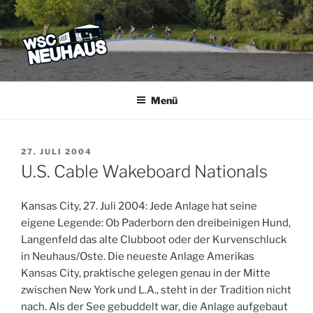
Zum
Inhalt
springen
WSC NEUHAUS
Der Verein mit dem Haus am See
Menü
VERÖFFENTLICHT
27. JULI 2004
AM
U.S. Cable Wakeboard Nationals
Kansas City, 27. Juli 2004: Jede Anlage hat seine
eigene Legende: Ob Paderborn den dreibeinigen Hund,
Langenfeld das alte Clubboot oder der Kurvenschluck
in Neuhaus/Oste. Die neueste Anlage Amerikas
Kansas City, praktische gelegen genau in der Mitte
zwischen New York und L.A., steht in der Tradition nicht
nach. Als der See gebuddelt war, die Anlage aufgebaut