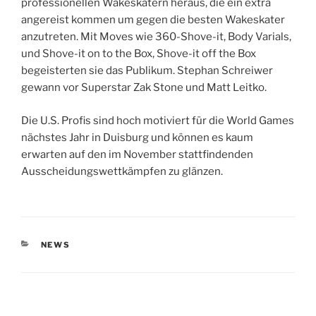
professionellen Wakeskatern heraus, die ein extra
angereist kommen um gegen die besten Wakeskater
anzutreten. Mit Moves wie 360-Shove-it, Body Varials,
und Shove-it on to the Box, Shove-it off the Box
begeisterten sie das Publikum. Stephan Schreiwer
gewann vor Superstar Zak Stone und Matt Leitko.
Die U.S. Profis sind hoch motiviert für die World Games
nächstes Jahr in Duisburg und können es kaum
erwarten auf den im November stattfindenden
Ausscheidungswettkämpfen zu glänzen.
KATEGORIEN
NEWS
Beitragsnavigation