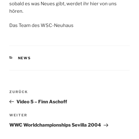
sobald es was Neues gibt, werdet ihr hier von uns
hören.
Das Team des WSC-Neuhaus
KATEGORIEN
NEWS
Beitragsnavigation
Vorheriger
ZURÜCK
Beitrag
Video 5 – Finn Aschoff
Nächster
WEITER
Beitrag
WWC Worldchampionships Sevilla 2004