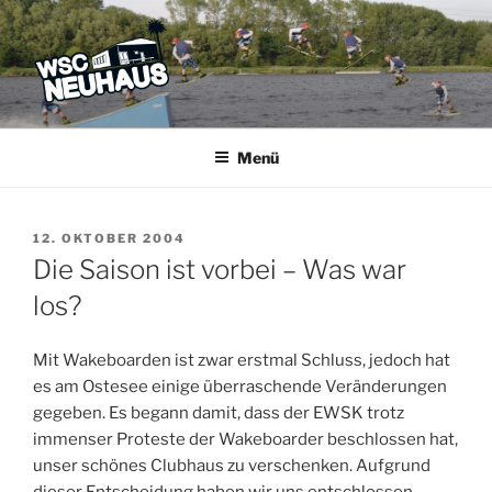
Zum
Inhalt
springen
WSC NEUHAUS
Der Verein mit dem Haus am See
Menü
VERÖFFENTLICHT
12. OKTOBER 2004
AM
Die Saison ist vorbei – Was war
los?
Mit Wakeboarden ist zwar erstmal Schluss, jedoch hat
es am Ostesee einige überraschende Veränderungen
gegeben. Es begann damit, dass der EWSK trotz
immenser Proteste der Wakeboarder beschlossen hat,
unser schönes Clubhaus zu verschenken. Aufgrund