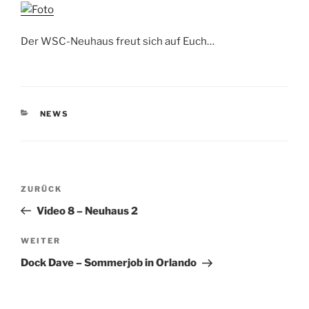
Der WSC-Neuhaus freut sich auf Euch…
KATEGORIEN
NEWS
Beitragsnavigation
Vorheriger
ZURÜCK
Beitrag
Video 8 – Neuhaus 2
Nächster
WEITER
Beitrag
Dock Dave – Sommerjob in Orlando