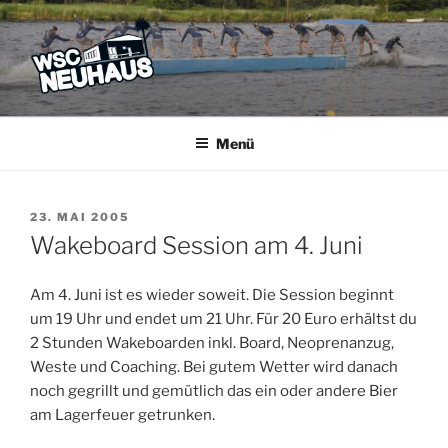
Zum
Inhalt
springen
WSC NEUHAUS
Der Verein mit dem Haus am See
Menü
VERÖFFENTLICHT
23. MAI 2005
AM
Wakeboard Session am 4. Juni
Am 4. Juni ist es wieder soweit. Die Session beginnt
um 19 Uhr und endet um 21 Uhr. Für 20 Euro erhältst du
2 Stunden Wakeboarden inkl. Board, Neoprenanzug,
Weste und Coaching. Bei gutem Wetter wird danach
noch gegrillt und gemütlich das ein oder andere Bier
am Lagerfeuer getrunken.