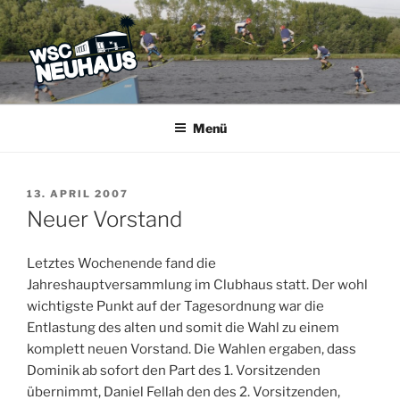
Zum
Inhalt
springen
WSC NEUHAUS
Der Verein mit dem Haus am See
Menü
VERÖFFENTLICHT
13. APRIL 2007
AM
Neuer Vorstand
Letztes Wochenende fand die
Jahreshauptversammlung im Clubhaus statt. Der wohl
wichtigste Punkt auf der Tagesordnung war die
Entlastung des alten und somit die Wahl zu einem
komplett neuen Vorstand. Die Wahlen ergaben, dass
Dominik ab sofort den Part des 1. Vorsitzenden
übernimmt, Daniel Fellah den des 2. Vorsitzenden,