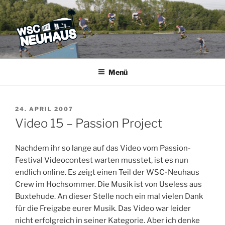
Zum
Inhalt
springen
WSC NEUHAUS
Der Verein mit dem Haus am See
Menü
VERÖFFENTLICHT
24. APRIL 2007
AM
Video 15 – Passion Project
Nachdem ihr so lange auf das Video vom Passion-
Festival Videocontest warten musstet, ist es nun
endlich online. Es zeigt einen Teil der WSC-Neuhaus
Crew im Hochsommer. Die Musik ist von Useless aus
Buxtehude. An dieser Stelle noch ein mal vielen Dank
für die Freigabe eurer Musik. Das Video war leider
nicht erfolgreich in seiner Kategorie. Aber ich denke