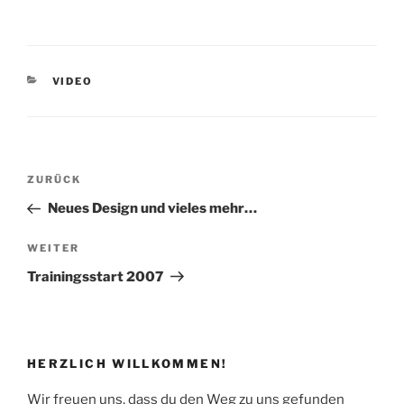
KATEGORIEN
VIDEO
Beitragsnavigation
Vorheriger
ZURÜCK
Beitrag
Neues Design und vieles mehr…
Nächster
WEITER
Beitrag
Trainingsstart 2007
HERZLICH WILLKOMMEN!
Wir freuen uns, dass du den Weg zu uns gefunden