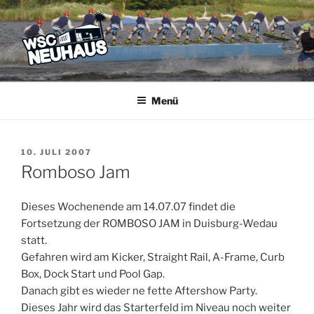
Zum
Inhalt
springen
WSC NEUHAUS
Der Verein mit dem Haus am See
Menü
VERÖFFENTLICHT
10. JULI 2007
AM
Romboso Jam
Dieses Wochenende am 14.07.07 findet die
Fortsetzung der ROMBOSO JAM in Duisburg-Wedau
statt.
Gefahren wird am Kicker, Straight Rail, A-Frame, Curb
Box, Dock Start und Pool Gap.
Danach gibt es wieder ne fette Aftershow Party.
Dieses Jahr wird das Starterfeld im Niveau noch weiter