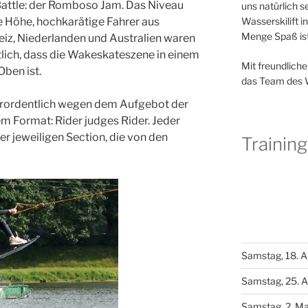
attle: der Romboso Jam. Das Niveau
uns natürlich s
Wasserskilift 
ie Höhe, hochkarätige Fahrer aus
Menge Spaß ist
eiz, Niederlanden und Australien waren
tlich, dass die Wakeskateszene in einem
Mit freundlich
Oben ist.
das Team des
erordentlich wegen dem Aufgebot der
m Format: Rider judges Rider. Jeder
er jeweiligen Section, die von den
Trainin
Samstag, 18. A
Samstag, 25. A
Samstag, 2. Ma