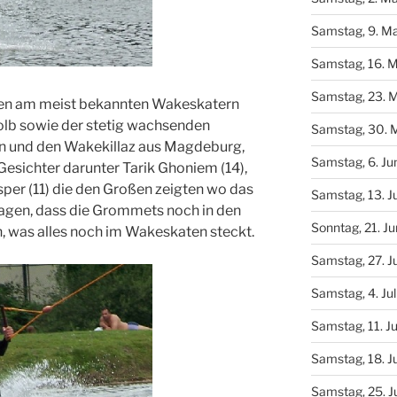
Samstag, 9. Ma
Samstag, 16. M
Samstag, 23. M
 den am meist bekannten Wakeskatern
olb sowie der stetig wachsenden
Samstag, 30. M
n und den Wakekillaz aus Magdeburg,
Samstag, 6. Ju
Gesichter darunter Tarik Ghoniem (14),
per (11) die den Großen zeigten wo das
Samstag, 13. J
sagen, dass die Grommets noch in den
Sonntag, 21. J
, was alles noch im Wakeskaten steckt.
Samstag, 27. J
Samstag, 4. Jul
Samstag, 11. Ju
Samstag, 18. Ju
Samstag, 25. Ju