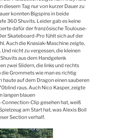
an diesem Tag nur von kurzer Dauer zu
hauer konnten Bigspins in beide
fe 360 Shuvits. Leider gab es keine
uberte dafür der französische Toulouse-
Der Skateboard-Pro fühlt sich auf der
l. Auch die Knasiak-Maschine zeigte,
t. Und nicht zu vergessen, die kleinen
0 Shuvits aus dem Handgelenk
en zwei Slidern, die links und rechts
en die Grommets wie man es richtig
m haute auf dem Dragon einen sauberen
0blind raus. Auch Nico Kasper, zeigte
n langen blauen
h-Connection-Clip gesehen hat, weiß
pielzeug am Start hat, was Alexis Boil
eser Section verhalf.