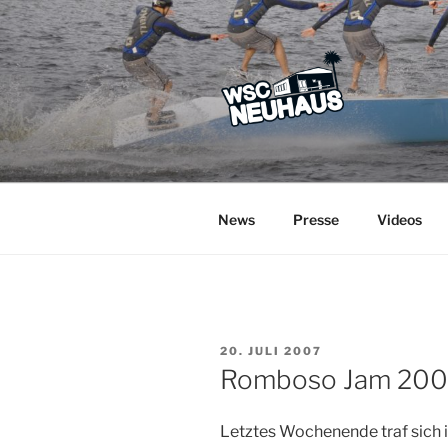
Zum
Inhalt
springen
WSC NEUH
Der Verein mit dem Haus am S
News
Presse
Videos
VERÖFFENTLICHT
20. JULI 2007
AM
Romboso Jam 2007
Letztes Wochenende traf sich 