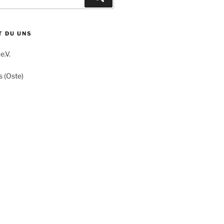
T DU UNS
.V.
 (Oste)