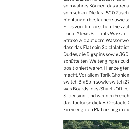
sein wahres Können, das aber 
sein schien. Die fast 500 Zusc
Richtungen bestaunen sowie sa
Flips von ihm zu sehen. Die za
Local Alexis Boil aufs Wasser. 
Straße wie auf dem Wasser woh
dass das Flat sein Spielplatz is
Dudes, die Bigspins sowie 36
schüttelten. Weiter ging es zu d
positioniert waren. Hier zeigt
macht. Vor allem Tarik Ghonie
switch BigSpin sowie switch 27
was Boardslides-Shuvit-Off vo
Slider sind. Und wer den Frenc
das Toulouse dickes Obstacle-S
zu einer guten Platzierung in di