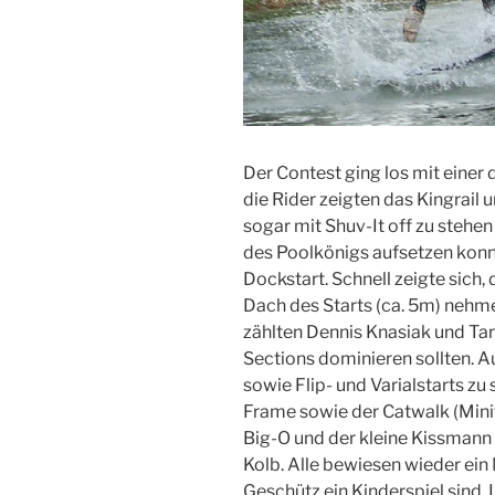
Der Contest ging los mit einer
die Rider zeigten das Kingrail
sogar mit Shuv-It off zu stehen
des Poolkönigs aufsetzen konn
Dockstart. Schnell zeigte sich
Dach des Starts (ca. 5m) nehme
zählten Dennis Knasiak und Tar
Sections dominieren sollten. 
sowie Flip- und Varialstarts z
Frame sowie der Catwalk (Mini
Big-O und der kleine Kissmann
Kolb. Alle bewiesen wieder ein
Geschütz ein Kinderspiel sind. 