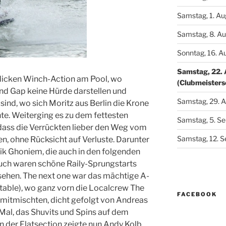
Samstag, 1. Au
Samstag, 8. Au
Sonntag, 16. A
Samstag, 22. 
 dicken Winch-Action am Pool, wo
(Clubmeisters
 und Gap keine Hürde darstellen und
Samstag, 29. A
 sind, wo sich Moritz aus Berlin die Krone
te. Weiterging es zu dem fettesten
Samstag, 5. S
, dass die Verrückten lieber den Weg vom
Samstag, 12. S
n, ohne Rücksicht auf Verluste. Darunter
ik Ghoniem, die auch in den folgenden
Auch waren schöne Raily-Sprungstarts
u sehen. The next one war das mächtige A-
table), wo ganz vorn die Localcrew The
FACEBOOK
 mitmischten, dicht gefolgt von Andreas
 Mal, das Shuvits und Spins auf dem
In der Flatsection zeigte nun Andy Kolb