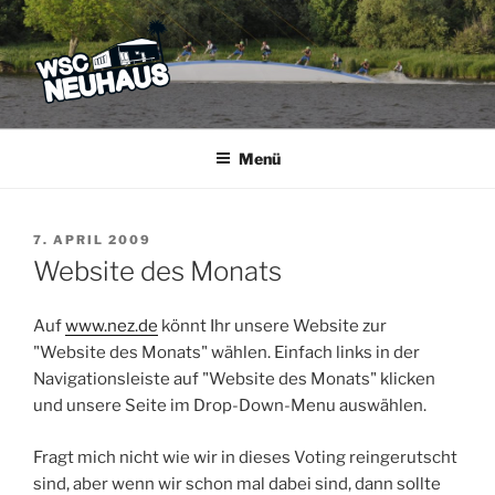
Zum
Inhalt
springen
WSC NEUHAUS
Der Verein mit dem Haus am See
Menü
VERÖFFENTLICHT
7. APRIL 2009
AM
Website des Monats
Auf
www.nez.de
könnt Ihr unsere Website zur
"Website des Monats" wählen. Einfach links in der
Navigationsleiste auf "Website des Monats" klicken
und unsere Seite im Drop-Down-Menu auswählen.
Fragt mich nicht wie wir in dieses Voting reingerutscht
sind, aber wenn wir schon mal dabei sind, dann sollte