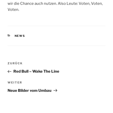
wir die Chance auch nutzen. Also Leute: Voten, Voten,
Voten.
KATEGORIEN
NEWS
Beitragsnavigation
Vorheriger
ZURÜCK
Beitrag
Red Bull – Wake The Line
Nächster
WEITER
Beitrag
Neue Bilder vom Umbau