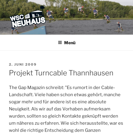
Zum
Inhalt
springen
WSC NEUHAUS
Der Verein mit dem Haus am See
Menü
VERÖFFENTLICHT
2. JUNI 2009
AM
Projekt Turncable Thannhausen
The Gap Magazin schreibt: "
Es rumort in der Cable-
Landschaft. Viele haben schon etwas gehört, manche
sogar mehr und für andere ist es eine absolute
Neuigkeit. Als wir auf das Vorhaben aufmerksam
wurden, sollten so gleich Kontakte geknüpft werden
um näheres zu erfahren. Wie sich herausstellte, war es
wohl die richtige Entscheidung dem Ganzen