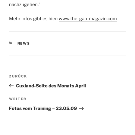
nachzugehen.
"
Mehr Infos gibt es hier:
www.the-gap-magazin.com
KATEGORIEN
NEWS
Beitragsnavigation
Vorheriger
ZURÜCK
Beitrag
Cuxland-Seite des Monats April
Nächster
WEITER
Beitrag
Fotos vom Training – 23.05.09