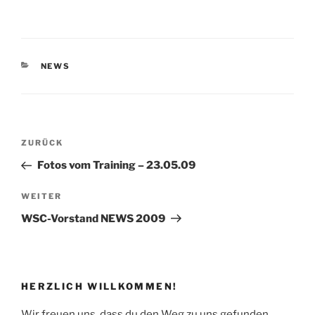
KATEGORIEN
NEWS
Beitragsnavigation
Vorheriger
ZURÜCK
Beitrag
Fotos vom Training – 23.05.09
Nächster
WEITER
Beitrag
WSC-Vorstand NEWS 2009
HERZLICH WILLKOMMEN!
Wir freuen uns, dass du den Weg zu uns gefunden