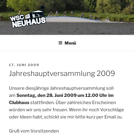
Zum
Inhalt
springen
WSC NEUHAUS
Der Verein mit dem Haus am See
Menü
VERÖFFENTLICHT
17. JUNI 2009
AM
Jahreshauptversammlung 2009
Unsere diesjährige Jahreshauptversammlung soll
am
Sonntag, den 28. Juni 2009 um 12.00 Uhr im
Clubhaus
stattfinden.
Über zahlreiches Erscheinen
würden wir uns sehr freuen.
Wenn ihr noch Vorschläge
oder Ideen habt, schickt sie mir bitte kurz per Email zu.
Gruß vom Vorsitzenden