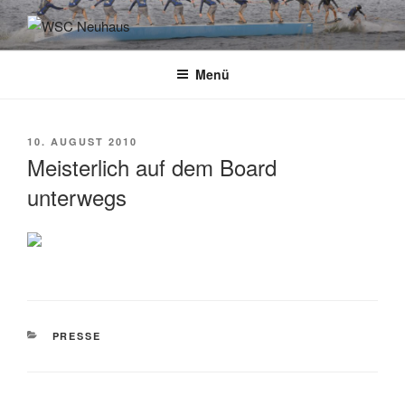
Zum
Inhalt
WSC NEUHAUS
Der Verein mit dem Haus am See
springen
Menü
VERÖFFENTLICHT
10. AUGUST 2010
AM
Meisterlich auf dem Board
unterwegs
KATEGORIEN
PRESSE