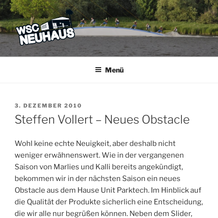
Zum
Inhalt
springen
WSC NEUHAUS
Der Verein mit dem Haus am See
Menü
VERÖFFENTLICHT
3. DEZEMBER 2010
AM
Steffen Vollert – Neues Obstacle
Wohl keine echte Neuigkeit, aber deshalb nicht
weniger erwähnenswert. Wie in der vergangenen
Saison von Marlies und Kalli bereits angekündigt,
bekommen wir in der nächsten Saison ein neues
Obstacle aus dem Hause Unit Parktech. Im Hinblick auf
die Qualität der Produkte sicherlich eine Entscheidung,
die wir alle nur begrüßen können. Neben dem Slider,