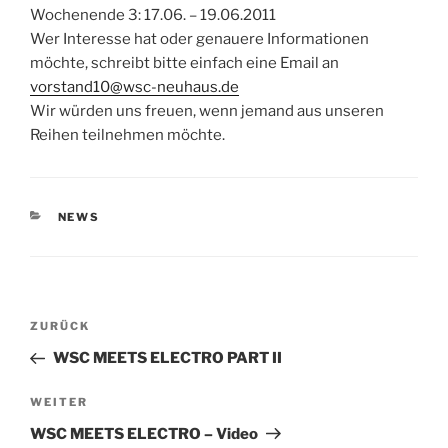
Wochenende 3: 17.06. – 19.06.2011
Wer Interesse hat oder genauere Informationen
möchte, schreibt bitte einfach eine Email an
vorstand10@wsc-neuhaus.de
Wir würden uns freuen, wenn jemand aus unseren
Reihen teilnehmen möchte.
KATEGORIEN
NEWS
Beitragsnavigation
Vorheriger
ZURÜCK
Beitrag
WSC MEETS ELECTRO PART II
Nächster
WEITER
Beitrag
WSC MEETS ELECTRO – Video