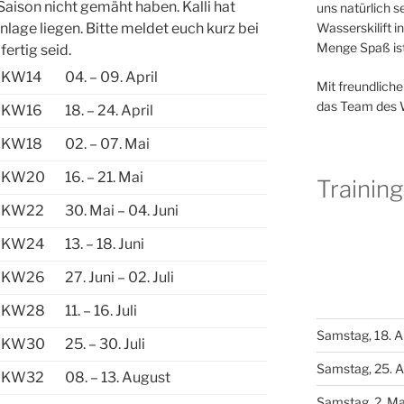
 Saison nicht gemäht haben. Kalli hat
uns natürlich s
Wasserskilift 
nlage liegen. Bitte meldet euch kurz bei
Menge Spaß ist
ertig seid.
KW14
04. – 09. April
Mit freundlich
das Team des
KW16
18. – 24. April
KW18
02. – 07. Mai
KW20
16. – 21. Mai
Trainin
KW22
30. Mai – 04. Juni
KW24
13. – 18. Juni
KW26
27. Juni – 02. Juli
KW28
11. – 16. Juli
Samstag, 18. A
KW30
25. – 30. Juli
Samstag, 25. A
KW32
08. – 13. August
Samstag, 2. Ma