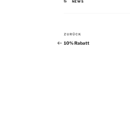
KATEGORIEN
NEWS
Beitragsnavigation
Vorheriger
ZURÜCK
Beitrag
10% Rabatt