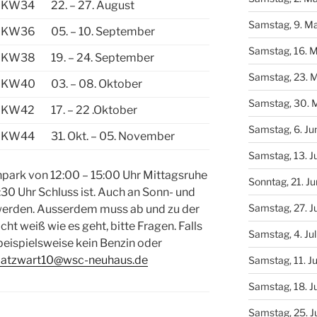
KW34
22. – 27. August
Samstag, 9. Ma
KW36
05. – 10. September
Samstag, 16. M
KW38
19. – 24. September
Samstag, 23. M
KW40
03. – 08. Oktober
Samstag, 30. M
KW42
17. – 22 .Oktober
Samstag, 6. Ju
KW44
31. Okt. – 05. November
Samstag, 13. J
enpark von 12:00 – 15:00 Uhr Mittagsruhe
Sonntag, 21. J
30 Uhr Schluss ist. Auch an Sonn- und
Samstag, 27. J
werden. Ausserdem muss ab und zu der
ht weiß wie es geht, bitte Fragen. Falls
Samstag, 4. Jul
beispielsweise kein Benzin oder
latzwart10@wsc-neuhaus.de
Samstag, 11. Ju
Samstag, 18. Ju
Samstag, 25. Ju