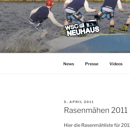
Zum
Inhalt
springen
WSC NEUH
Der Verein mit dem Haus am S
News
Presse
Videos
VERÖFFENTLICHT
5. APRIL 2011
AM
Rasenmähen 2011
Hier die Rasenmähliste für 2011