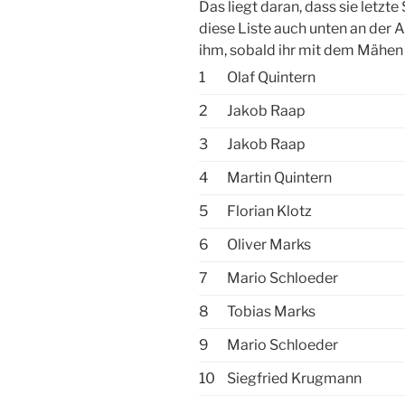
Das liegt daran, dass sie letzte
diese Liste auch unten an der A
ihm, sobald ihr mit dem Mähen f
1
Olaf Quintern
2
Jakob Raap
3
Jakob Raap
4
Martin Quintern
5
Florian Klotz
6
Oliver Marks
7
Mario Schloeder
8
Tobias Marks
9
Mario Schloeder
10
Siegfried Krugmann