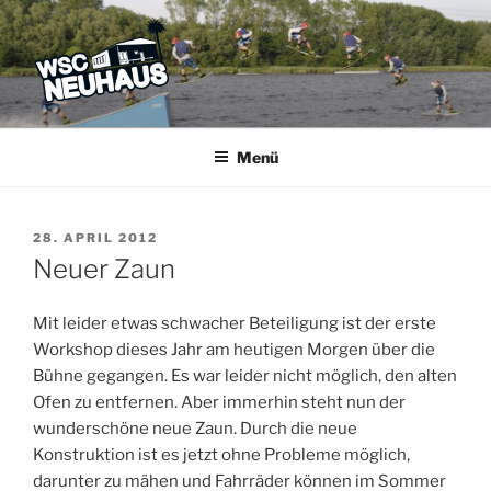
Zum
Inhalt
springen
WSC NEUHAUS
Der Verein mit dem Haus am See
Menü
VERÖFFENTLICHT
28. APRIL 2012
AM
Neuer Zaun
Mit leider etwas schwacher Beteiligung ist der erste
Workshop dieses Jahr am heutigen Morgen über die
Bühne gegangen. Es war leider nicht möglich, den alten
Ofen zu entfernen. Aber immerhin steht nun der
wunderschöne neue Zaun. Durch die neue
Konstruktion ist es jetzt ohne Probleme möglich,
darunter zu mähen und Fahrräder können im Sommer