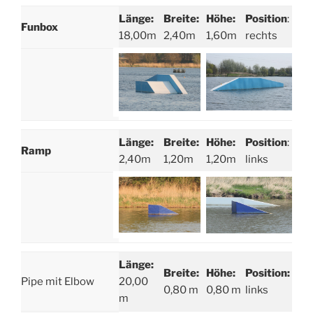
Länge:
Breite:
Höhe:
Position
:
Funbox
18,00m
2,40m
1,60m
rechts
Länge:
Breite:
Höhe:
Position
:
Ramp
2,40m
1,20m
1,20m
links
Länge:
Breite:
Höhe:
Position:
Pipe mit Elbow
20,00
0,80 m
0,80 m
links
m