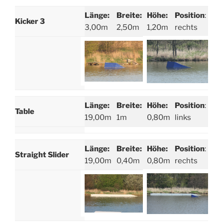
Länge:
Breite:
Höhe:
Position
:
Kicker 3
3,00m
2,50m
1,20m
rechts
Länge:
Breite:
Höhe:
Position
:
Table
19,00m
1m
0,80m
links
Länge:
Breite:
Höhe:
Position
:
Straight Slider
19,00m
0,40m
0,80m
rechts