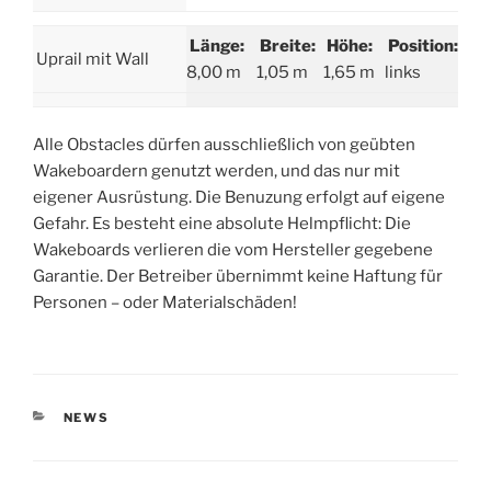
Länge:
Breite:
Höhe:
Position:
Uprail mit Wall
8,00 m
1,05 m
1,65 m
links
Alle Obstacles dürfen ausschließlich von geübten
Wakeboardern genutzt werden, und das nur mit
eigener Ausrüstung. Die Benuzung erfolgt auf eigene
Gefahr. Es besteht eine absolute Helmpflicht: Die
Wakeboards verlieren die vom Hersteller gegebene
Garantie. Der Betreiber übernimmt keine Haftung für
Personen – oder Materialschäden!
KATEGORIEN
NEWS