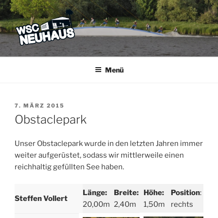
Zum
Inhalt
springen
WSC NEUHAUS
Der Verein mit dem Haus am See
Menü
VERÖFFENTLICHT
7. MÄRZ 2015
AM
Obstaclepark
Unser Obstaclepark wurde in den letzten Jahren immer
weiter aufgerüstet, sodass wir mittlerweile einen
reichhaltig gefüllten See haben.
Länge:
Breite:
Höhe:
Position
:
Steffen Vollert
20,00m
2,40m
1,50m
rechts