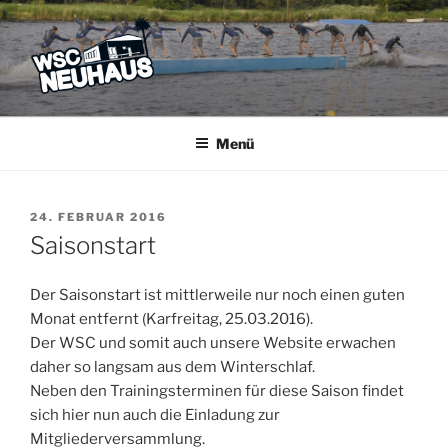
Zum
Inhalt
springen
WSC NEUHAUS
Der Verein mit dem Haus am See
Menü
VERÖFFENTLICHT
24. FEBRUAR 2016
AM
Saisonstart
Der Saisonstart ist mittlerweile nur noch einen guten
Monat entfernt (Karfreitag, 25.03.2016).
Der WSC und somit auch unsere Website erwachen
daher so langsam aus dem Winterschlaf.
Neben den Trainingsterminen für diese Saison findet
sich hier nun auch die Einladung zur
Mitgliederversammlung.