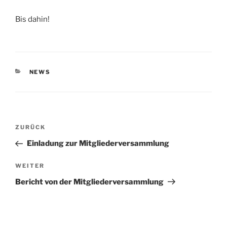
Bis dahin!
KATEGORIEN
NEWS
Beitragsnavigation
Vorheriger
ZURÜCK
Beitrag
Einladung zur Mitgliederversammlung
Nächster
WEITER
Beitrag
Bericht von der Mitgliederversammlung