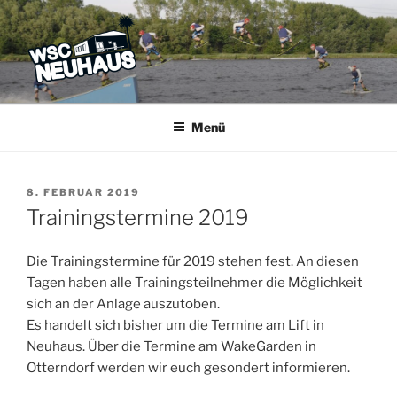
Zum
Inhalt
springen
WSC NEUHAUS
Der Verein mit dem Haus am See
Menü
VERÖFFENTLICHT
8. FEBRUAR 2019
AM
Trainingstermine 2019
Die Trainingstermine für 2019 stehen fest. An diesen
Tagen haben alle Trainingsteilnehmer die Möglichkeit
sich an der Anlage auszutoben.
Es handelt sich bisher um die Termine am Lift in
Neuhaus. Über die Termine am WakeGarden in
Otterndorf werden wir euch gesondert informieren.