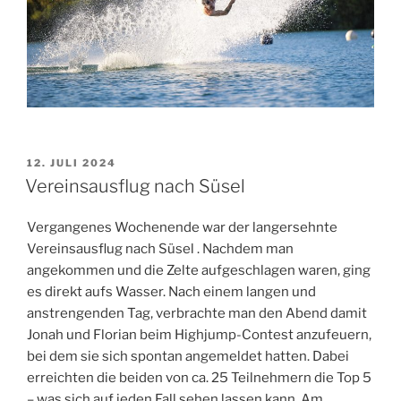
VERÖFFENTLICHT
12. JULI 2024
AM
Vereinsausflug nach Süsel
Vergangenes Wochenende war der langersehnte
Vereinsausflug nach Süsel . Nachdem man
angekommen und die Zelte aufgeschlagen waren, ging
es direkt aufs Wasser. Nach einem langen und
anstrengenden Tag, verbrachte man den Abend damit
Jonah und Florian beim Highjump-Contest anzufeuern,
bei dem sie sich spontan angemeldet hatten. Dabei
erreichten die beiden von ca. 25 Teilnehmern die Top 5
– was sich auf jeden Fall sehen lassen kann. Am