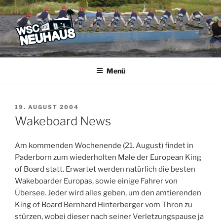
Zum
Inhalt
springen
WSC NEUHAUS
Der Verein mit dem Haus am See
Menü
VERÖFFENTLICHT
19. AUGUST 2004
AM
Wakeboard News
Am kommenden Wochenende (21. August) findet in
Paderborn zum wiederholten Male der European King
of Board statt. Erwartet werden natürlich die besten
Wakeboarder Europas, sowie einige Fahrer von
Übersee. Jeder wird alles geben, um den amtierenden
King of Board Bernhard Hinterberger vom Thron zu
stürzen, wobei dieser nach seiner Verletzungspause ja