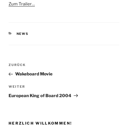
Zum Trailer…
KATEGORIEN
NEWS
Beitragsnavigation
Vorheriger
ZURÜCK
Beitrag
Wakeboard Movie
Nächster
WEITER
Beitrag
European King of Board 2004
HERZLICH WILLKOMMEN!