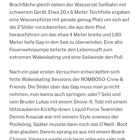
Brachfläche gleich neben der Wasserski Seilbahn mit
schwerem Gerät. Etwa 20 x 6 Meter Teichfolie ergaben
eine Wasserpfütze mit gerade genug Platz um sich auf
die 2 Slider vorzubereiten, die aus dem Pool
herausführen um das etwa 4 Meter breite und 1,80
Meter tiefe Gap in den See zu überwinden. Eine alte
Feuerwehrpumpe lieferte den Lebenssaft zum
extremen Wakeskating und eine Seilwinde den Pull.
Nach ein paar ersten Versuchen entwickelten sich
fette Wakeskating Sessions der ROMBOSO-Crew &
Friends. Die Slider über das Gap muss man ja nicht
nehmen, man kanns auch springen, oder? Sebi und
sein Bruder Lukas mit einem Shove-It, Tobi mit einem
blitzsauberen Kickflip down. Liquid Force Teamrider
Dennis Knasiak war mit seinem Style sowieso der
Poolkönig. Später musste dann noch das O`Neill- Boot
dran glauben. Dennis sprang es aus mit einem Board
Change. Vanessa wagte sich beim anfeuern sehr nah