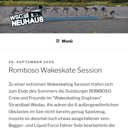
Zum
Inhalt
springen
WSC NEUHAUS
Der Verein mit dem Haus am See
Menü
VERÖFFENTLICHT
28. SEPTEMBER 2005
AM
Romboso Wakeskate Session
Zu einer extremen Wakeskating Session trafen sich
zum Ende des Sommers die Duisburger ROMBOSO
Crew und Freunde im "Wakeskating Dogtown"
Strandbad Wedau. Als wären die 6 außergewöhnlichen
Obstacles im See nicht bereits genug Spielzeug,
musste es diesmal noch etwas ausgefallener sein.
Bagger- und Liquid Force Fahrer Sebi bearbeitete die