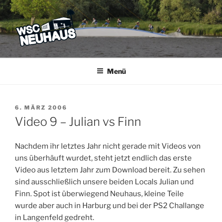
Zum
Inhalt
springen
WSC NEUHAUS
Der Verein mit dem Haus am See
Menü
VERÖFFENTLICHT
6. MÄRZ 2006
AM
Video 9 – Julian vs Finn
Nachdem ihr letztes Jahr nicht gerade mit Videos von
uns überhäuft wurdet, steht jetzt endlich das erste
Video aus letztem Jahr zum Download bereit. Zu sehen
sind ausschließlich unsere beiden Locals Julian und
Finn. Spot ist überwiegend Neuhaus, kleine Teile
wurde aber auch in Harburg und bei der PS2 Challange
in Langenfeld gedreht.