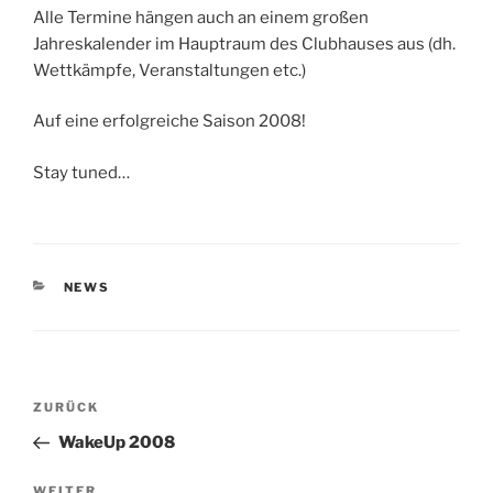
Alle Termine hängen auch an einem großen
Jahreskalender im Hauptraum des Clubhauses aus (dh.
Wettkämpfe, Veranstaltungen etc.)
Auf eine erfolgreiche Saison 2008!
Stay tuned…
KATEGORIEN
NEWS
Beitragsnavigation
Vorheriger
ZURÜCK
Beitrag
WakeUp 2008
Nächster
WEITER