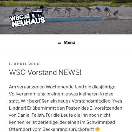
Zum
Inhalt
springen
WSC NEUHAUS
Der Verein mit dem Haus am See
Menü
VERÖFFENTLICHT
1. APRIL 2008
AM
WSC-Vorstand NEWS!
Am vergangenen Wochenende fand die diesjährige
Vollversammlung in einem etwas kleineren Kreise
statt. Wir begrüßen ein neues Vorstandsmitglied: Yves
Lindner! Er übernimmt den Posten des 2. Vorsitzenden
von Daniel Fellah. Für die Leute die ihn noch nicht
kennen, er ist derjenige, der einen im Schwimmbad
Otterndorf vom Beckenrand zurückpfeift