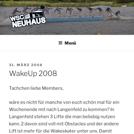
Zum
Inhalt
springen
WSC NEUHAUS
Der Verein mit dem Haus am See
Menü
VERÖFFENTLICHT
31. MÄRZ 2008
AM
WakeUp 2008
Tachchen liebe Members,
wäre es nicht für manche von euch schön mal für ein
Wochenende mit nach Langenfeld zu kommen? In
Langenfeld stehen 3 Lifte die man beliebig nutzen
kann. 2 davon sind voll mit Obstacles und der andere
Lift ist mehr für die Wakeskater unter uns. Damit