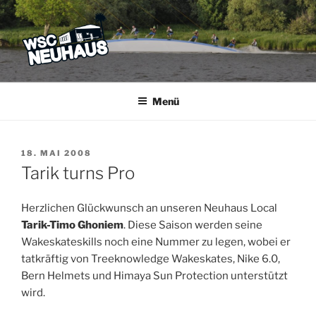
Zum
Inhalt
springen
WSC NEUHAUS
Der Verein mit dem Haus am See
Menü
VERÖFFENTLICHT
18. MAI 2008
AM
Tarik turns Pro
Herzlichen Glückwunsch an unseren Neuhaus Local
Tarik-Timo Ghoniem
. Diese Saison werden seine
Wakeskateskills noch eine Nummer zu legen, wobei er
tatkräftig von Treeknowledge Wakeskates, Nike 6.0,
Bern Helmets und Himaya Sun Protection unterstützt
wird.