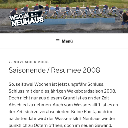
Zum
Inhalt
springen
WSC NEUHAUS
Der Verein mit dem Haus am See
Menü
VERÖFFENTLICHT
7. NOVEMBER 2008
AM
Saisonende / Resumee 2008
So, seit zwei Wochen ist jetzt ungefähr Schluss.
Schluss mit der diesjährigen Wakeboardsaison 2008.
Doch nicht nur aus diesem Grund ist es an der Zeit
Abschied zu nehmen. Auch vom Wasserskilift ist es an
der Zeit sich zu verabschieden. Keine Panik, auch im
nächsten Jahr wird der Wasserskilift Neuhaus wieder
pünktlich zu Ostern öffnen, doch im neuen Gewand.