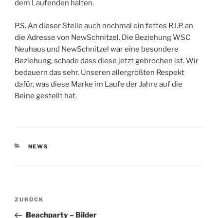
dem Laufenden halten.
P.S. An dieser Stelle auch nochmal ein fettes R.I.P. an
die Adresse von NewSchnitzel. Die Beziehung WSC
Neuhaus und NewSchnitzel war eine besondere
Beziehung, schade dass diese jetzt gebrochen ist. Wir
bedauern das sehr. Unseren allergrößten Respekt
dafür, was diese Marke im Laufe der Jahre auf die
Beine gestellt hat.
KATEGORIEN
NEWS
Beitragsnavigation
Vorheriger
ZURÜCK
Beitrag
Beachparty – Bilder