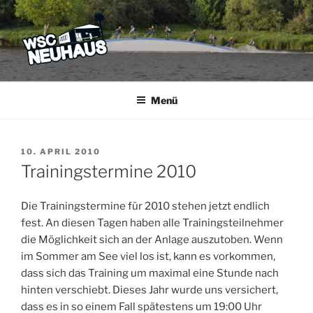
Zum
Inhalt
springen
WSC NEUHAUS
Der Verein mit dem Haus am See
Menü
VERÖFFENTLICHT
10. APRIL 2010
AM
Trainingstermine 2010
Die Trainingstermine für 2010 stehen jetzt endlich
fest. An diesen Tagen haben alle Trainingsteilnehmer
die Möglichkeit sich an der Anlage auszutoben. Wenn
im Sommer am See viel los ist, kann es vorkommen,
dass sich das Training um maximal eine Stunde nach
hinten verschiebt. Dieses Jahr wurde uns versichert,
dass es in so einem Fall spätestens um 19:00 Uhr