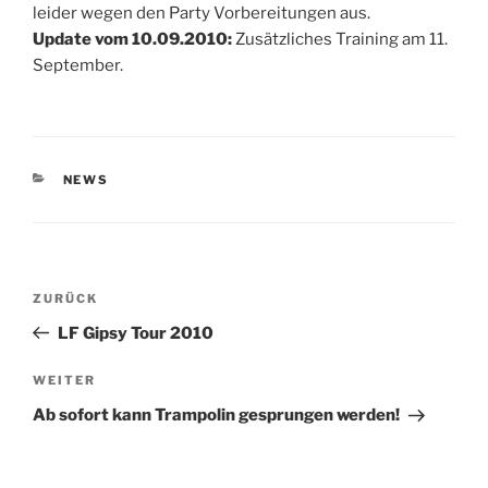
leider wegen den Party Vorbereitungen aus.
Update vom 10.09.2010:
Zusätzliches Training am 11.
September.
KATEGORIEN
NEWS
Beitragsnavigation
Vorheriger
ZURÜCK
Beitrag
LF Gipsy Tour 2010
Nächster
WEITER
Beitrag
Ab sofort kann Trampolin gesprungen werden!