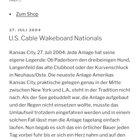
Zum Shop
VERÖFFENTLICHT
27. JULI 2004
AM
U.S. Cable Wakeboard Nationals
Kansas City, 27. Juli 2004: Jede Anlage hat seine
eigene Legende: Ob Paderborn den dreibeinigen Hund,
Langenfeld das alte Clubboot oder der Kurvenschluck
in Neuhaus/Oste. Die neueste Anlage Amerikas
Kansas City, praktische gelegen genau in der Mitte
zwischen New York und L.A., steht in der Tradition nicht
nach. Als der See gebuddelt war, die Anlage aufgebaut
und der Regen nicht einsetzen wollte, musste das
Umlaufseil trotzdem eingefahren werden und in einem
solchen Fall lässt man die Anlage tagelang einfach
laufen. Nun begab es sich das ein örtlicher Bauer jeden
Tag vorbei fuhr bis er sich ein Herz nahm und auf den