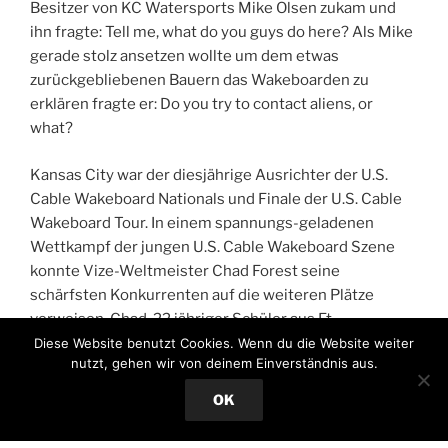
Besitzer von KC Watersports Mike Olsen zukam und
ihn fragte: Tell me, what do you guys do here? Als Mike
gerade stolz ansetzen wollte um dem etwas
zurückgebliebenen Bauern das Wakeboarden zu
erklären fragte er: Do you try to contact aliens, or
what?
Kansas City war der diesjährige Ausrichter der U.S.
Cable Wakeboard Nationals und Finale der U.S. Cable
Wakeboard Tour. In einem spannungs-geladenen
Wettkampf der jungen U.S. Cable Wakeboard Szene
konnte Vize-Weltmeister Chad Forest seine
schärfsten Konkurrenten auf die weiteren Plätze
verweisen. Chad, 22 jähriger Schüler aus Ft.
Lauderdale, und sein Markenzeichen Suicide-Slide
Diese Website benutzt Cookies. Wenn du die Website weiter
nutzt, gehen wir von deinem Einverständnis aus.
(Selbstmord-Slide, mit einem Raley abheben und
landen auf einem Rainbow-Slider…) konnte sich mit
OK
Moves wie S-Mobe (S-Bend Blind 360) und KGB bzw.
Blind 313 durchsetzen. Tour Champion Donald