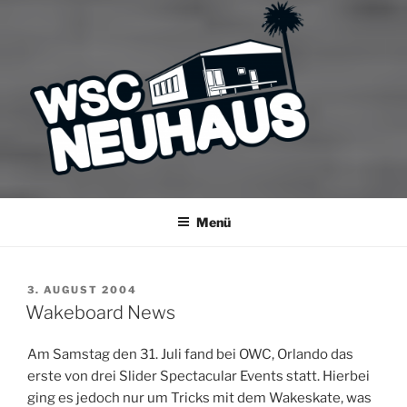
WSC NEUHAUS
Der Verein mit dem Haus am See
Menü
VERÖFFENTLICHT
3. AUGUST 2004
AM
Wakeboard News
Am Samstag den 31. Juli fand bei OWC, Orlando das
erste von drei Slider Spectacular Events statt. Hierbei
ging es jedoch nur um Tricks mit dem Wakeskate, was